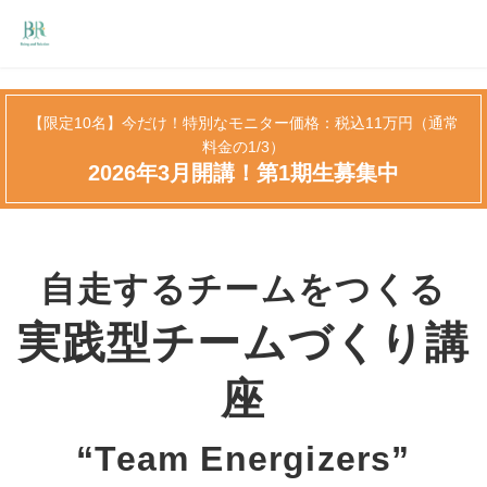
【限定10名】今だけ！特別なモニター価格：税込11万円（通常
料金の1/3）
2026年3月開講！第1期生募集中
自走するチームをつくる
実践型チームづくり講
座
“Team Energizers”